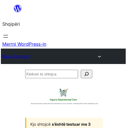
Hidhu
te
Shqipëri
lënda
Merrni WordPress-in
Plugin Directory
Kërkoni
te
shtojca
Kjo shtojcë
s’është testuar me 3