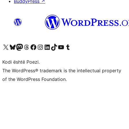
BuddyPress
↗
Vizitoni llogarinë tonë X (ish Twitter)
Vizitoni llogarinë tonë Bluesky
Vizitoni llogarinë tonë Mastodon
Vizitoni llogarinë tonë Threads
Vizitoni faqen tonë në Facebook
Vizitoni llogarinë tonë Instagram
Vizitoni llogarinë tonë LinkedIn
Vizitoni llogarinë tonë TikTok
Vizitoni kanalin tonë YouTube
Vizitoni llogarinë tonë Tumblr
Kodi është Poezi.
The WordPress® trademark is the intellectual property
of the WordPress Foundation.