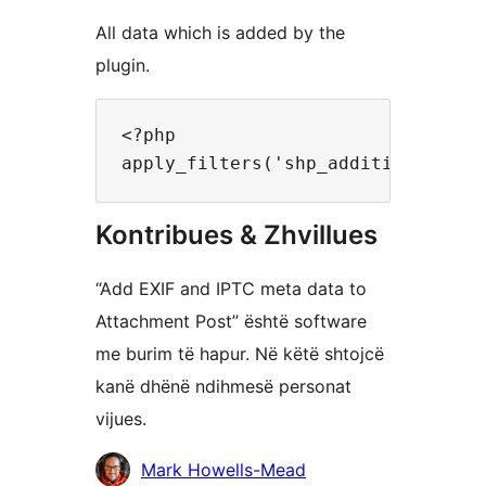
All data which is added by the
plugin.
<?php

Kontribues & Zhvillues
“Add EXIF and IPTC meta data to
Attachment Post” është software
me burim të hapur. Në këtë shtojcë
kanë dhënë ndihmesë personat
vijues.
Kontribues
Mark Howells-Mead