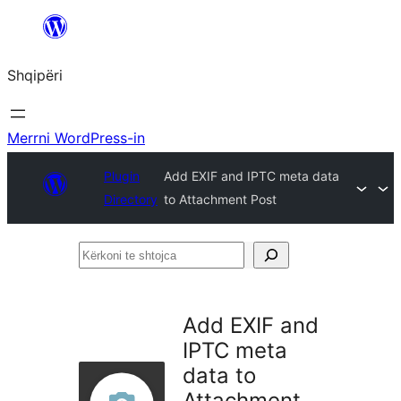
Hidhu
te
Shqipëri
lënda
Merrni WordPress-in
Plugin
Add EXIF and IPTC meta data
Directory
to Attachment Post
Kërkoni
te
shtojca
Add EXIF and
IPTC meta
data to
Attachment