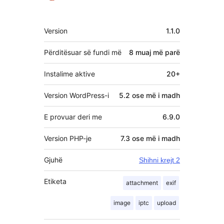
Të
Version
1.1.0
tjera
Përditësuar së fundi më
8 muaj
më parë
Instalime aktive
20+
Version WordPress-i
5.2 ose më i madh
E provuar deri me
6.9.0
Version PHP-je
7.3 ose më i madh
Gjuhë
Shihni krejt 2
Etiketa
attachment
exif
image
iptc
upload