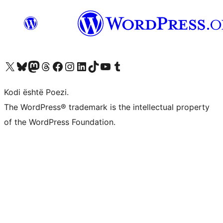
Vizitoni llogarinë tonë X (ish Twitter)
Vizitoni llogarinë tonë Bluesky
Vizitoni llogarinë tonë Mastodon
Vizitoni llogarinë tonë Threads
Vizitoni faqen tonë në Facebook
Vizitoni llogarinë tonë Instagram
Vizitoni llogarinë tonë LinkedIn
Vizitoni llogarinë tonë TikTok
Vizitoni kanalin tonë YouTube
Vizitoni llogarinë tonë Tumblr
Kodi është Poezi.
The WordPress® trademark is the intellectual property
of the WordPress Foundation.