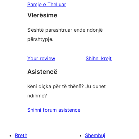
Pamje e Thelluar
Vlerësime
S’është parashtruar ende ndonjë
përshtypje.
shqyrtimet
Your review
Shihni krejt
Asistencë
Keni diçka për të thënë? Ju duhet
ndihmë?
Shihni forum asistence
Rreth
Shembuj