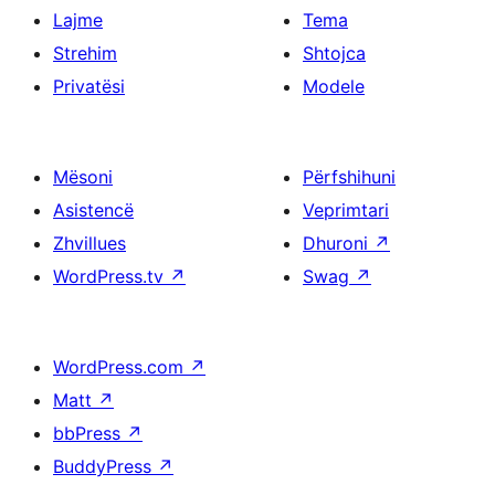
Lajme
Tema
Strehim
Shtojca
Privatësi
Modele
Mësoni
Përfshihuni
Asistencë
Veprimtari
Zhvillues
Dhuroni
↗
WordPress.tv
↗
Swag
↗
WordPress.com
↗
Matt
↗
bbPress
↗
BuddyPress
↗