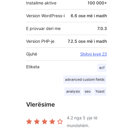
Instalime aktive
100 000+
Version WordPress-i
6.6 ose më i madh
E provuar deri me
7.0.3
Version PHP-je
7.2.5 ose më i madh
Gjuhë
Shihni krejt 23
Etiketa
acf
advanced custom fields
analysis
seo
Yoast
Vlerësime
4.2
nga 5 yje të
mundshëm.