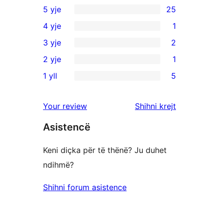
5 yje
25
25
4 yje
1
shqyrtime
1
3 yje
2
me
shqyrtim
2
2 yje
1
5
me
shqyrtime
1
yje
1 yll
5
4
me
shqyrtim
5
yje
3
me
shqyrtime
shqyrtimet
Your review
Shihni krejt
yje
2
me
yje
Asistencë
1
yje
Keni diçka për të thënë? Ju duhet
ndihmë?
Shihni forum asistence