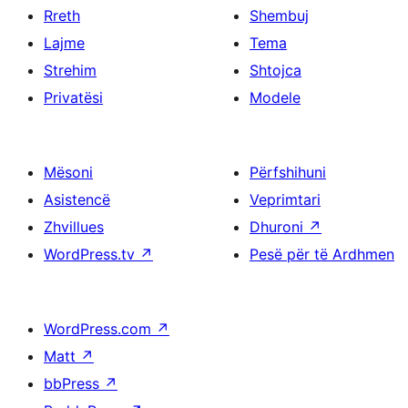
Rreth
Shembuj
Lajme
Tema
Strehim
Shtojca
Privatësi
Modele
Mësoni
Përfshihuni
Asistencë
Veprimtari
Zhvillues
Dhuroni
↗
WordPress.tv
↗
Pesë për të Ardhmen
WordPress.com
↗
Matt
↗
bbPress
↗