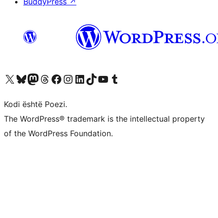
BuddyPress
↗
Vizitoni llogarinë tonë X (ish Twitter)
Vizitoni llogarinë tonë Bluesky
Vizitoni llogarinë tonë Mastodon
Vizitoni llogarinë tonë Threads
Vizitoni faqen tonë në Facebook
Vizitoni llogarinë tonë Instagram
Vizitoni llogarinë tonë LinkedIn
Vizitoni llogarinë tonë TikTok
Vizitoni kanalin tonë YouTube
Vizitoni llogarinë tonë Tumblr
Kodi është Poezi.
The WordPress® trademark is the intellectual property
of the WordPress Foundation.