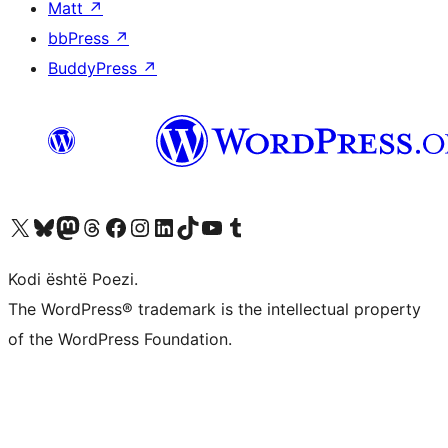
Matt
↗
bbPress
↗
BuddyPress
↗
Vizitoni llogarinë tonë X (ish Twitter)
Vizitoni llogarinë tonë Bluesky
Vizitoni llogarinë tonë Mastodon
Vizitoni llogarinë tonë Threads
Vizitoni faqen tonë në Facebook
Vizitoni llogarinë tonë Instagram
Vizitoni llogarinë tonë LinkedIn
Vizitoni llogarinë tonë TikTok
Vizitoni kanalin tonë YouTube
Vizitoni llogarinë tonë Tumblr
Kodi është Poezi.
The WordPress® trademark is the intellectual property
of the WordPress Foundation.