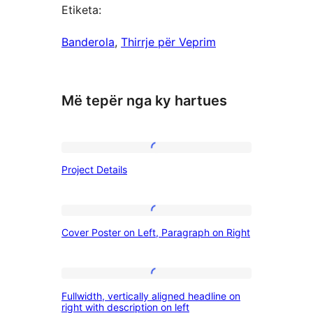
Etiketa:
Banderola
, 
Thirrje për Veprim
Më tepër nga ky hartues
Project
Project Details
Details
Cover
Cover Poster on Left, Paragraph on Right
Poster
on
Left,
Fullwidth,
Fullwidth, vertically aligned headline on
Paragraph
vertically
right with description on left