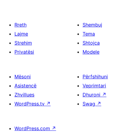
on
aligned
Right
headline
on
Rreth
Shembuj
right
Lajme
Tema
with
Strehim
Shtojca
description
Privatësi
Modele
on
left
Mësoni
Përfshihuni
Asistencë
Veprimtari
Zhvillues
Dhuroni
↗
WordPress.tv
↗
Swag
↗
WordPress.com
↗