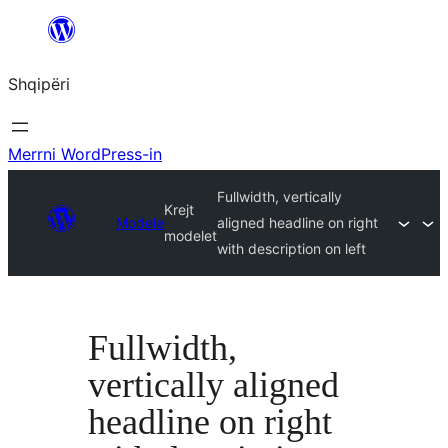
Hidhu
te
Shqipëri
lënda
Merrni WordPress-in
Fullwidth, vertically
Krejt
Modele
aligned headline on right
modelet
with description on left
Fullwidth,
vertically aligned
headline on right