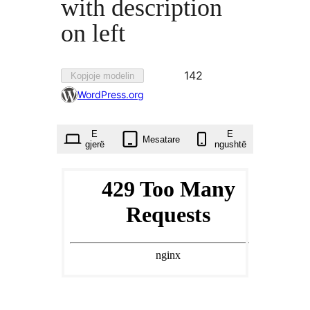
with description
on left
Parapëlqyer
142
Kopjoje modelin
142
WordPress.org
herë
E
E
Mesatare
gjerë
ngushtë